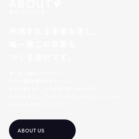
ABOUT
私たちについて
共感される未来を志し、
唯一無二の事業を
つくる会社です。
真っ先に想起されるブランド。
社会の課題を解決するサービス。
ながく愛されて、人の記憶に残り続ける商品。
そんな社会にとってかけがえのないモノをつくることが、
OnlyXの目指すビジョンです。
ABOUT US