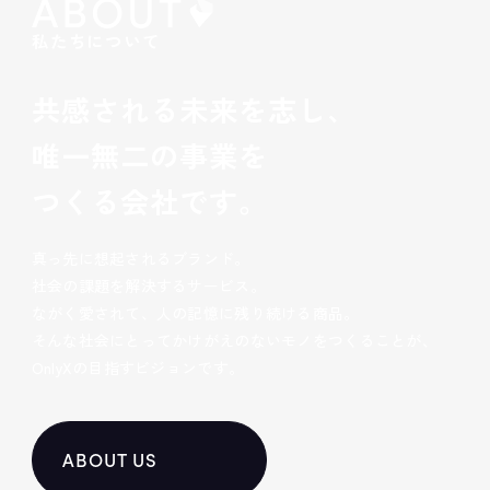
ABOUT
私たちについて
共感される未来を志し、
唯一無二の事業を
つくる会社です。
真っ先に想起されるブランド。
社会の課題を解決するサービス。
ながく愛されて、人の記憶に残り続ける商品。
そんな社会にとってかけがえのないモノをつくることが、
OnlyXの目指すビジョンです。
ABOUT US